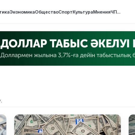
тика
Экономика
Общество
Спорт
Культура
Мнения
ЧП
...
.