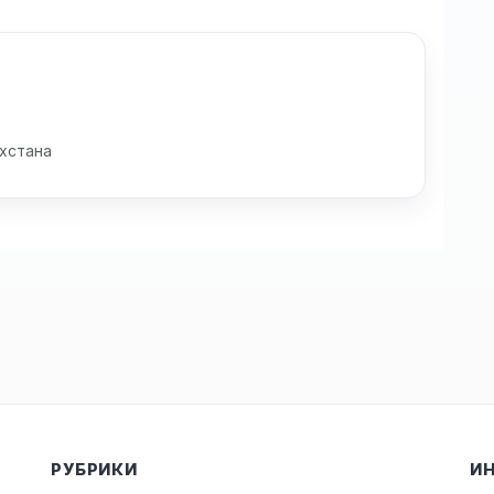
хстана
РУБРИКИ
И