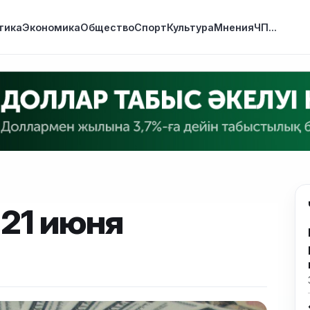
тика
Экономика
Общество
Спорт
Культура
Мнения
ЧП
...
 21 июня