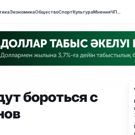
тика
Экономика
Общество
Спорт
Культура
Мнения
ЧП
...
дут бороться с
нов