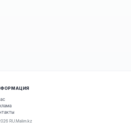
НФОРМАЦИЯ
нас
клама
нтакты
026 RU.Malim.kz