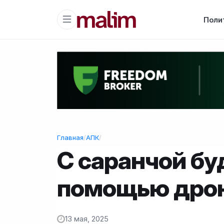
Поли
Главная
/
АПК
/
С саранчой бу
помощью дро
13 мая, 2025