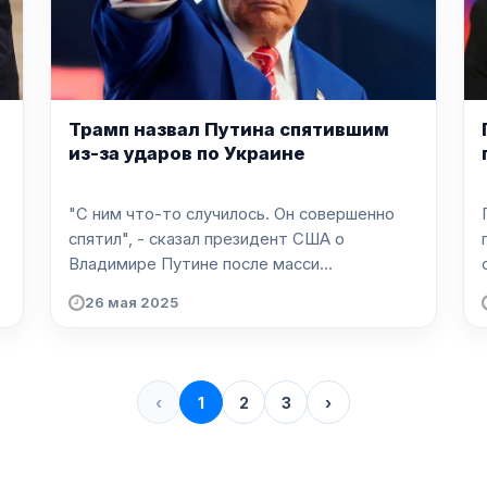
Трамп назвал Путина спятившим
из-за ударов по Украине
"С ним что-то случилось. Он совершенно
спятил", - сказал президент США о
Владимире Путине после масси...
26 мая 2025
‹
1
2
3
›