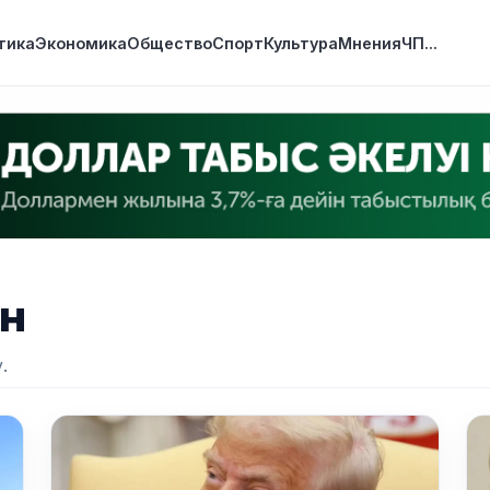
тика
Экономика
Общество
Спорт
Культура
Мнения
ЧП
...
н
.