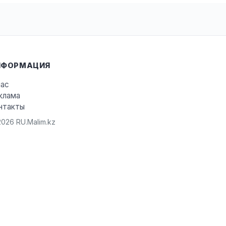
НФОРМАЦИЯ
нас
клама
нтакты
026 RU.Malim.kz