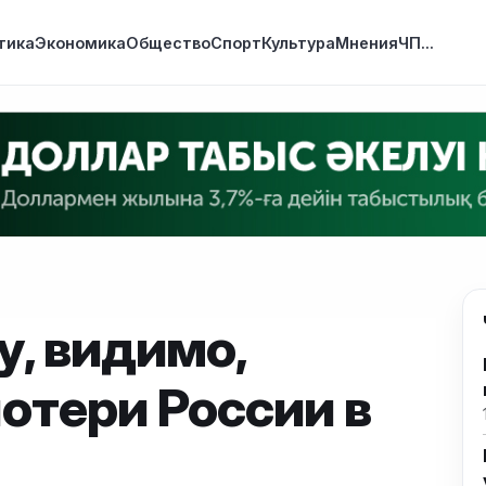
тика
Экономика
Общество
Спорт
Культура
Мнения
ЧП
...
у, видимо,
отери России в