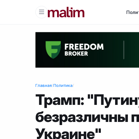
Поли
Главная
/
Политика
/
Трамп: "Путин
безразличны п
Украине"