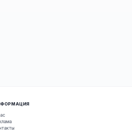
НФОРМАЦИЯ
нас
клама
нтакты