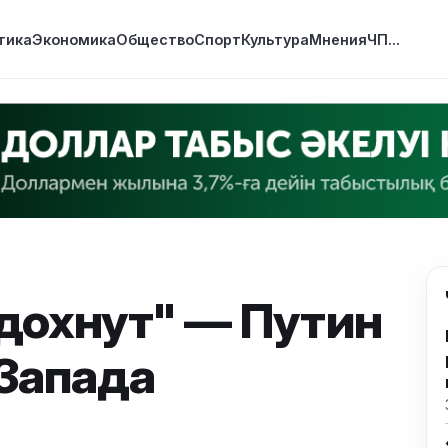
тика
Экономика
Общество
Спорт
Культура
Мнения
ЧП
...
дохнут" — Путин
 Запада