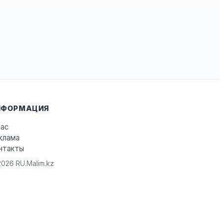
НФОРМАЦИЯ
нас
клама
нтакты
026 RU.Malim.kz