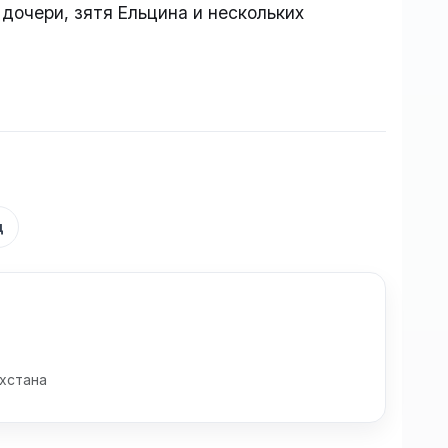
дочери, зятя Ельцина и нескольких
д
хстана