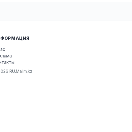
НФОРМАЦИЯ
нас
клама
нтакты
026 RU.Malim.kz