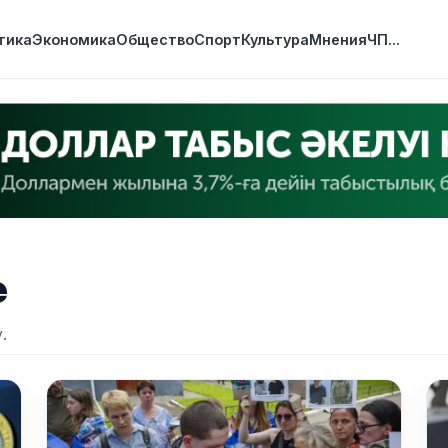
тика
Экономика
Общество
Спорт
Культура
Мнения
ЧП
...
е
.