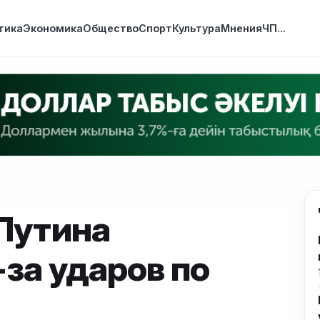
тика
Экономика
Общество
Спорт
Культура
Мнения
ЧП
...
Путина
за ударов по