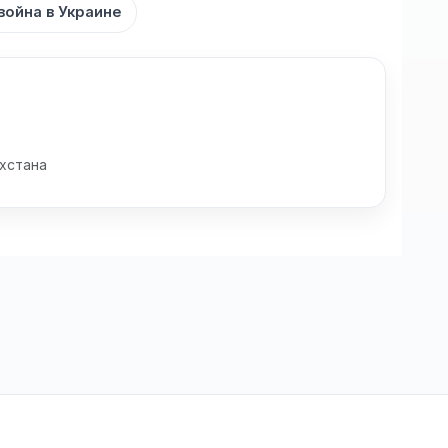
война в Украине
хстана