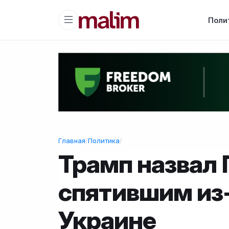
Поли
Главная
/
Политика
/
Трамп назвал 
спятившим из-
Украине