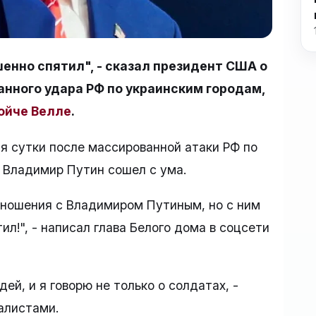
шенно спятил", - сказал президент США о
нного удара РФ по украинским городам,
ойче Велле
.
 сутки после массированной атаки РФ по
и Владимир Путин сошел с ума.
тношения с Владимиром Путиным, но с ним
ил!", - написал глава Белого дома в соцсети
й, и я говорю не только о солдатах, -
алистами.