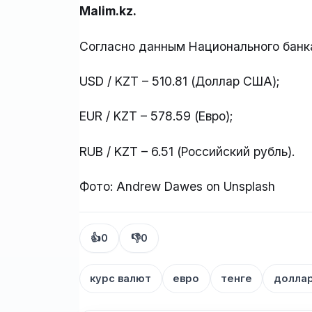
Malim.kz.
Согласно данным Национального банка 
USD / KZT – 510.81 (Доллар США);
EUR / KZT – 578.59 (Евро);
RUB / KZT – 6.51 (Российский рубль).
Фото: Andrew Dawes on Unsplash
👍
0
👎
0
курс валют
евро
тенге
долла