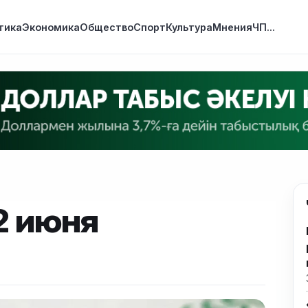
тика
Экономика
Общество
Спорт
Культура
Мнения
ЧП
...
2 июня