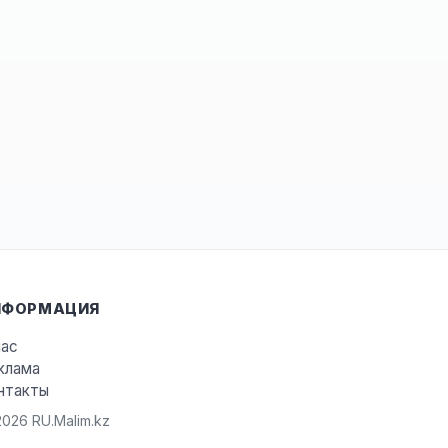
НФОРМАЦИЯ
нас
клама
нтакты
026 RU.Malim.kz