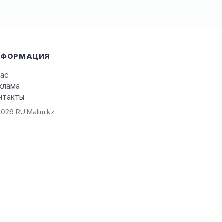
НФОРМАЦИЯ
нас
клама
нтакты
026 RU.Malim.kz