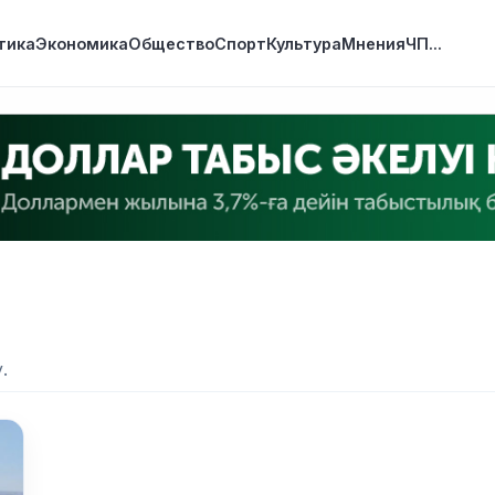
тика
Экономика
Общество
Спорт
Культура
Мнения
ЧП
...
.