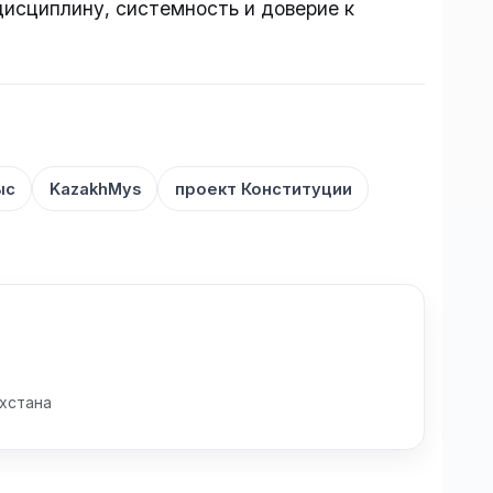
исциплину, системность и доверие к
ыс
KazakhMys
проект Конституции
хстана