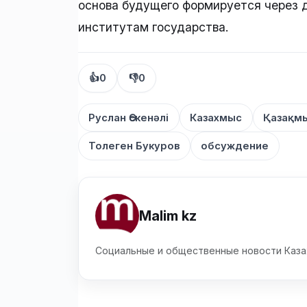
основа будущего формируется через д
институтам государства.
👍
0
👎
0
Руслан Өскенәлі
Казахмыс
Қазақм
Толеген Букуров
обсуждение
Malim kz
Социальные и общественные новости Каза