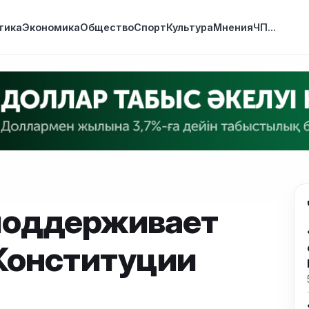
тика
Экономика
Общество
Спорт
Культура
Мнения
ЧП
...
поддерживает
 Конституции