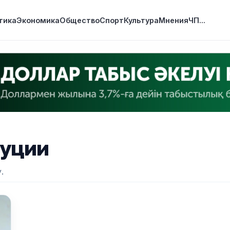
тика
Экономика
Общество
Спорт
Культура
Мнения
ЧП
...
туции
.