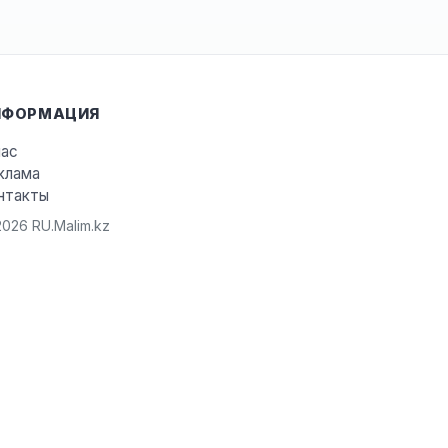
НФОРМАЦИЯ
нас
клама
нтакты
026 RU.Malim.kz