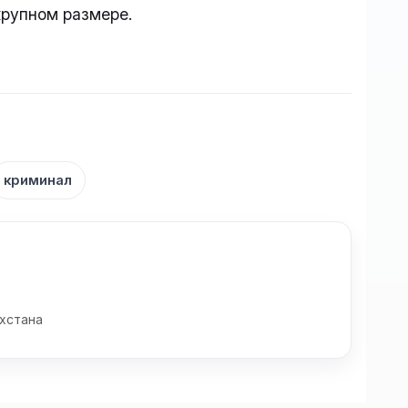
крупном размере.
криминал
хстана