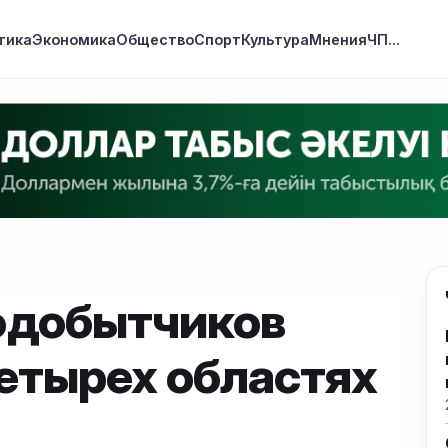
тика
Экономика
Общество
Спорт
Культура
Мнения
ЧП
...
одобытчиков
етырех областях