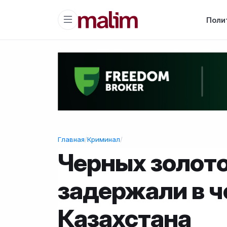
Поли
Главная
/
Криминал
/
Черных золот
задержали в ч
Казахстана