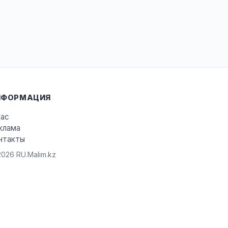
НФОРМАЦИЯ
нас
клама
нтакты
026 RU.Malim.kz