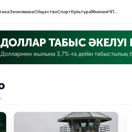
тика
Экономика
Общество
Спорт
Культура
Мнения
ЧП
...
о
.