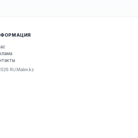
НФОРМАЦИЯ
нас
клама
нтакты
026 RU.Malim.kz