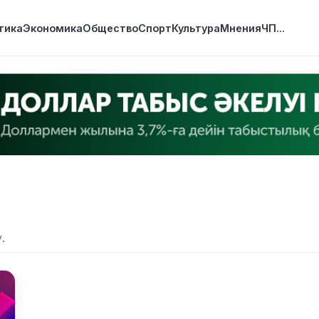
тика
Экономика
Общество
Спорт
Культура
Мнения
ЧП
...
.