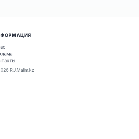
НФОРМАЦИЯ
нас
клама
нтакты
026 RU.Malim.kz