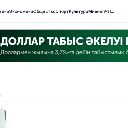
тика
Экономика
Общество
Спорт
Культура
Мнения
ЧП
...
.