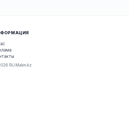
НФОРМАЦИЯ
нас
клама
нтакты
026 RU.Malim.kz