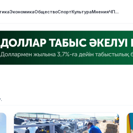
тика
Экономика
Общество
Спорт
Культура
Мнения
ЧП
...
.