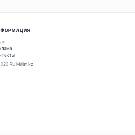
НФОРМАЦИЯ
нас
клама
нтакты
026 RU.Malim.kz