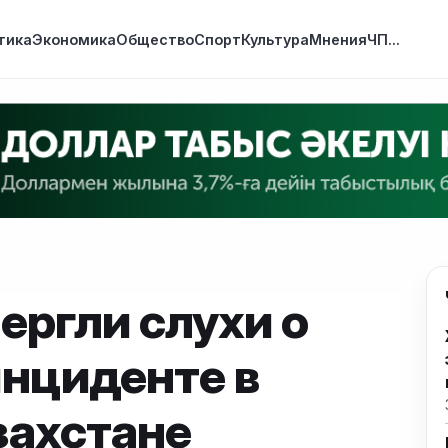
тика
Экономика
Общество
Спорт
Культура
Мнения
ЧП
...
ергли слухи о
инциденте в
захстане