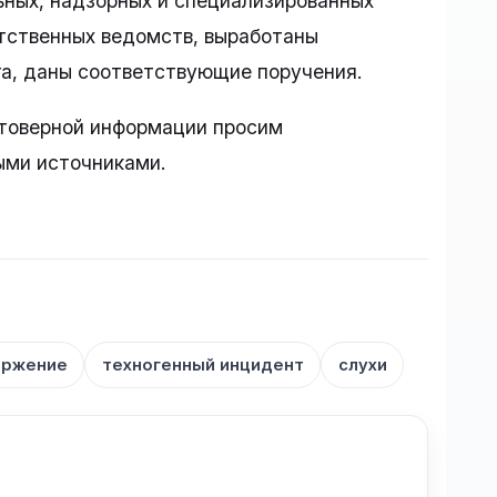
ьных, надзорных и специализированных
тственных ведомств, выработаны
а, даны соответствующие поручения.
товерной информации просим
ыми источниками.
ержение
техногенный инцидент
слухи