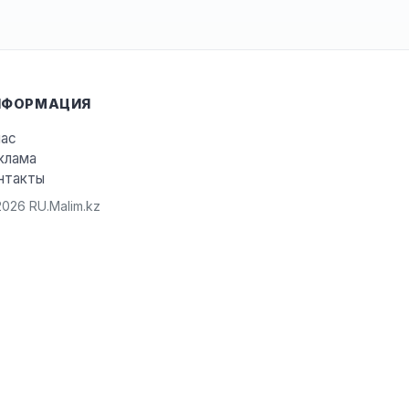
НФОРМАЦИЯ
нас
клама
нтакты
026 RU.Malim.kz