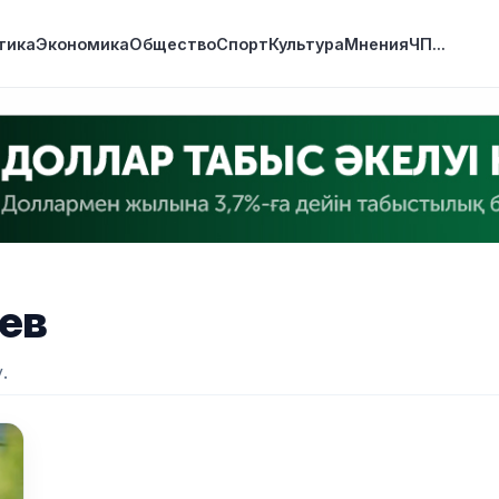
тика
Экономика
Общество
Спорт
Культура
Мнения
ЧП
...
ев
.