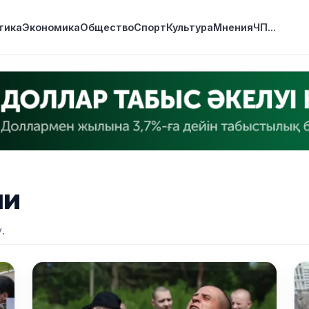
тика
Экономика
Общество
Спорт
Культура
Мнения
ЧП
...
ми
.