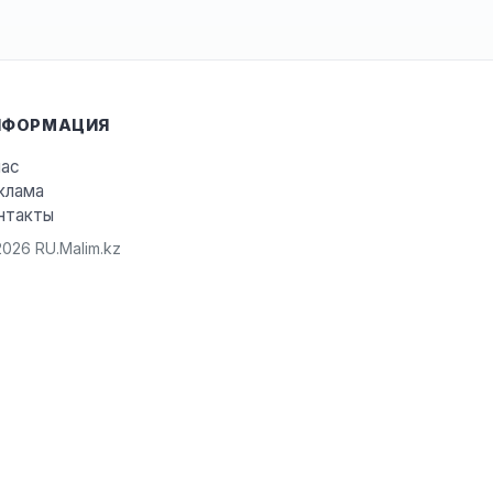
НФОРМАЦИЯ
нас
клама
нтакты
026 RU.Malim.kz