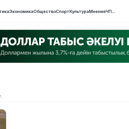
тика
Экономика
Общество
Спорт
Культура
Мнения
ЧП
...
.