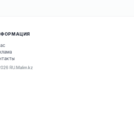
НФОРМАЦИЯ
нас
клама
нтакты
026 RU.Malim.kz