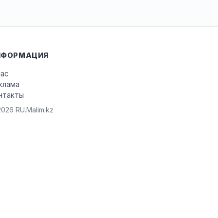
НФОРМАЦИЯ
нас
клама
нтакты
026 RU.Malim.kz