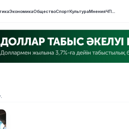
тика
Экономика
Общество
Спорт
Культура
Мнения
ЧП
...
.