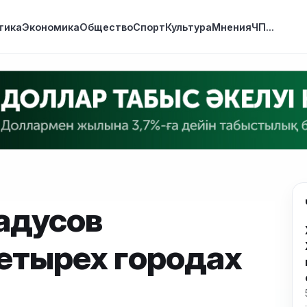
тика
Экономика
Общество
Спорт
Культура
Мнения
ЧП
...
адусов
етырех городах