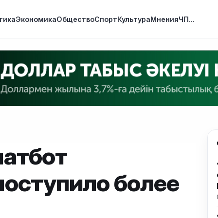
тика
Экономика
Общество
Спорт
Культура
Мнения
ЧП
...
чатбот
поступило более