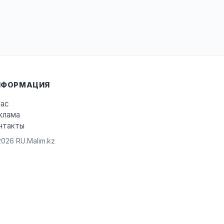
НФОРМАЦИЯ
нас
клама
нтакты
026 RU.Malim.kz