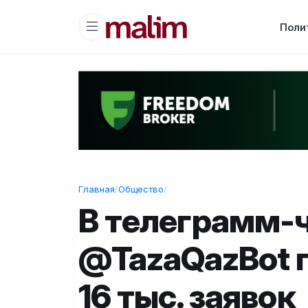
Поли
Главная
/
Общество
/
В телеграмм-
@TazaQazBot 
16 тыс. заявок