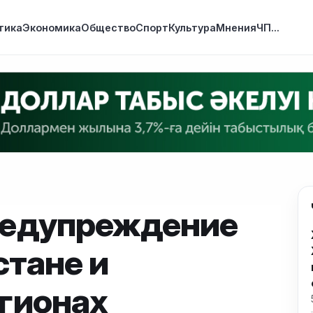
тика
Экономика
Общество
Спорт
Культура
Мнения
ЧП
...
редупреждение
стане и
гионах