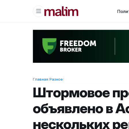
Поли
Главная
/
Разное
/
Штормовое п
объявлено в А
нескольких ре