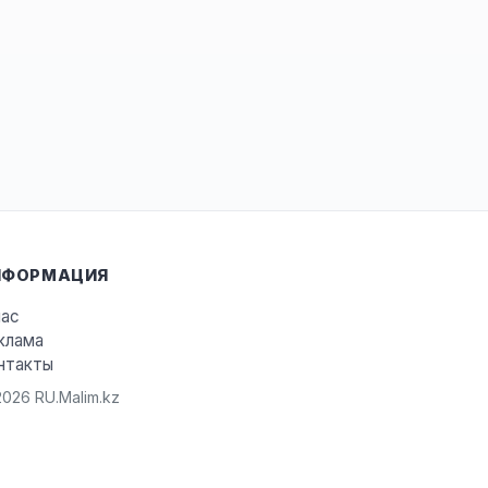
НФОРМАЦИЯ
нас
клама
нтакты
026 RU.Malim.kz