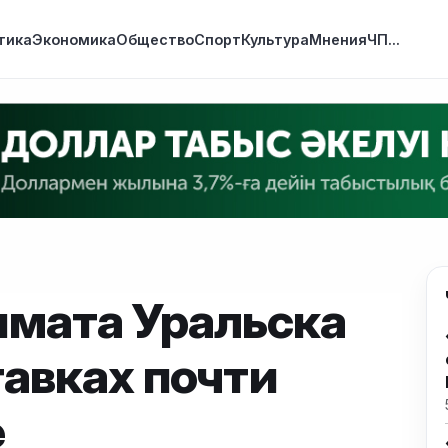
тика
Экономика
Общество
Спорт
Культура
Мнения
ЧП
...
имата Уральска
тавках почти
е