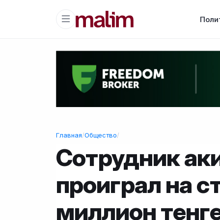
Поли
Главная
/
Общество
/
Сотрудник ак
проиграл на с
миллион тенг