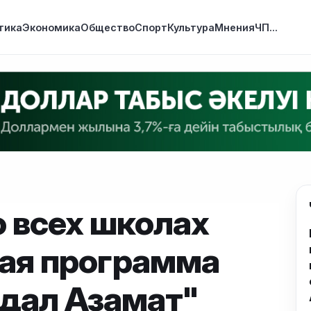
тика
Экономика
Общество
Спорт
Культура
Мнения
ЧП
...
о всех школах
ная программа
Адал Азамат"