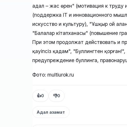
адал – жас өрен" (мотивация к труду 
(поддержка IT и инновационного мышл
искусство и культуру), "Ұшқыр ой ала
"Балалар кітапханасы" (повышение гр
При этом продолжат действовать и п
қауіпсіз қадам", "Буллингтен қорған!",
предупреждение буллинга, правонаруш
Фото: multiurok.ru
👍
0
👎
0
Адал азамат