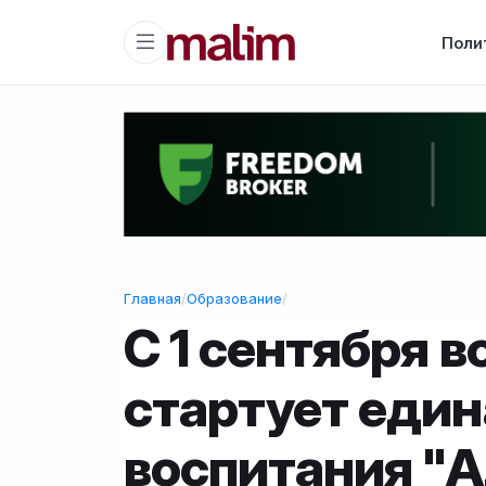
Поли
Главная
/
Образование
/
С 1 сентября в
стартует еди
воспитания "