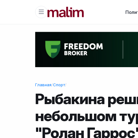
Поли
Главная
/
Спорт
/
Рыбакина реш
небольшом ту
"Ролан Гаррос