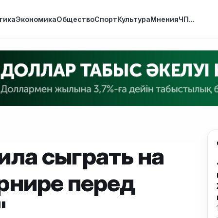
тика
Экономика
Общество
Спорт
Культура
Мнения
ЧП
...
ила сыграть на
рнире перед
"