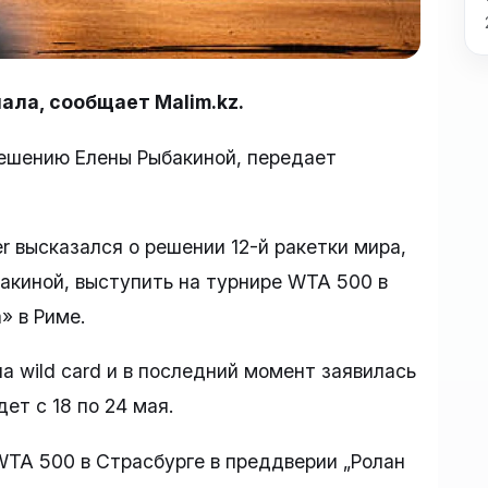
ала, сообщает Malim.kz.
ешению Елены Рыбакиной, передает
er высказался о решении 12-й ракетки мира,
акиной, выступить на турнире WTA 500 в
» в Риме.
а wild card и в последний момент заявилась
ет с 18 по 24 мая.
WTA 500 в Страсбурге в преддверии „Ролан