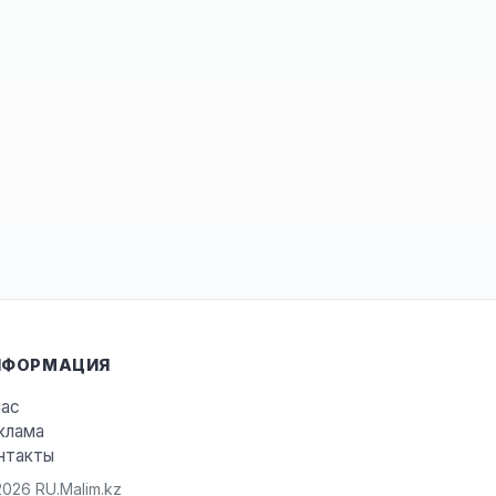
НФОРМАЦИЯ
нас
клама
нтакты
026 RU.Malim.kz