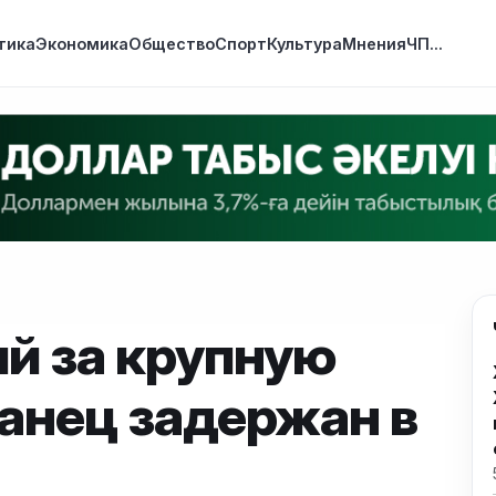
тика
Экономика
Общество
Спорт
Культура
Мнения
ЧП
...
й за крупную
анец задержан в