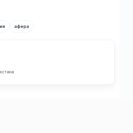
ия
афера
хстана