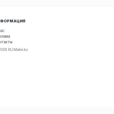
НФОРМАЦИЯ
нас
клама
нтакты
026 RU.Malim.kz