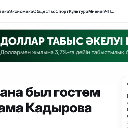
тика
Экономика
Общество
Спорт
Культура
Мнения
ЧП
...
ана был гостем
дама Кадырова