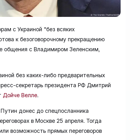
орам с Украиной "без всяких
готова к безоговорочному прекращению
ле общения с Владимиром Зеленским,
раиной без каких-либо предварительных
 пресс-секретарь президента РФ Дмитрий
т
Дойче Велле
.
 Путин донес до спецпосланника
реговорах в Москве 25 апреля. Тогда
дили возможность прямых переговоров