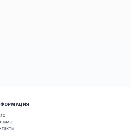
НФОРМАЦИЯ
нас
клама
нтакты