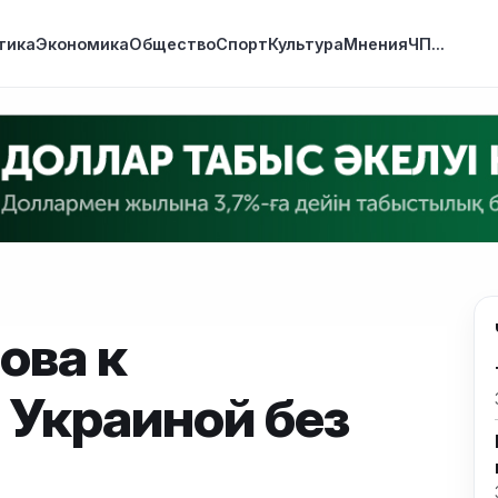
тика
Экономика
Общество
Спорт
Культура
Мнения
ЧП
...
ова к
 Украиной без