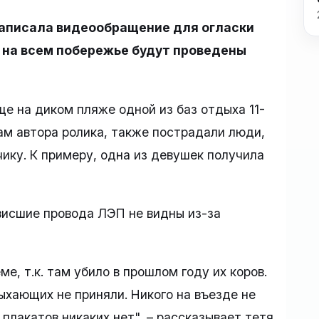
записала видеообращение для огласки
о на всем побережье будут проведены
е на диком пляже одной из баз отдыха 11-
вам автора ролика, также пострадали люди,
ику. К примеру, одна из девушек получила
висшие провода ЛЭП не видны из-за
е, т.к. там убило в прошлом году их коров.
ыхающих не приняли. Никого на въезде не
плакатов никаких нет", – рассказывает тетя