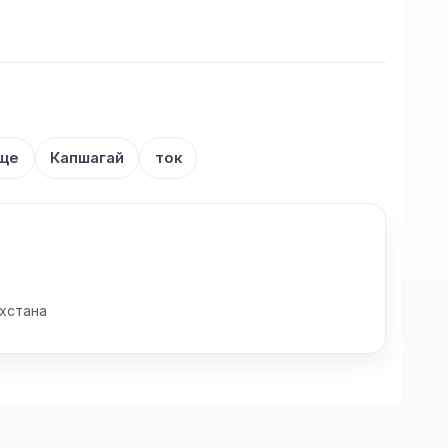
ище
Капшагай
ток
хстана