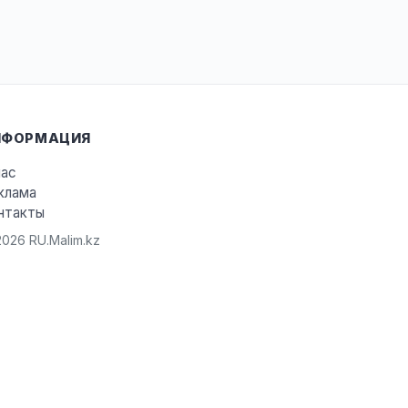
НФОРМАЦИЯ
нас
клама
нтакты
026 RU.Malim.kz