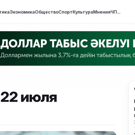
тика
Экономика
Общество
Спорт
Культура
Мнения
ЧП
...
 22 июля