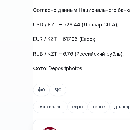
Согласно данным Национального банка
USD / KZT – 529.44 (Доллар США);
EUR / KZT – 617.06 (Евро);
RUB / KZT – 6.76 (Российский рубль).
Фото: Depositphotos
👍
0
👎
0
курс валют
евро
тенге
долла