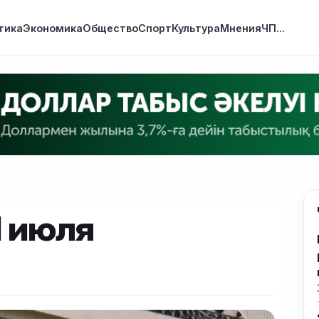
тика
Экономика
Общество
Спорт
Культура
Мнения
ЧП
...
1 июля