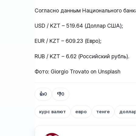
Согласно данным Национального банка 
USD / KZT – 519.64 (Доллар США);
EUR / KZT – 609.23 (Евро);
RUB / KZT – 6.62 (Российский рубль).
Фото: Giorgio Trovato on Unsplash
👍
0
👎
0
курс валют
евро
тенге
долла