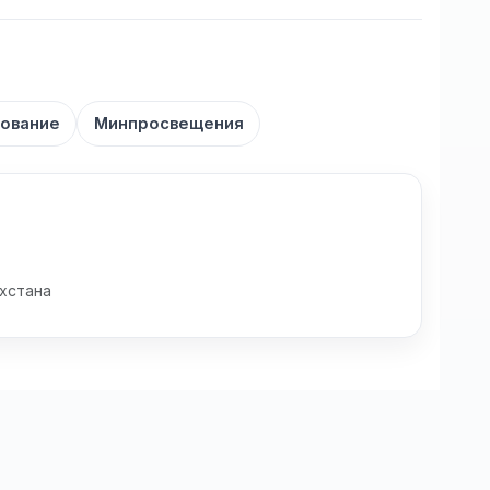
ование
Минпросвещения
хстана