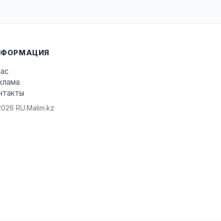
НФОРМАЦИЯ
нас
клама
нтакты
026 RU.Malim.kz