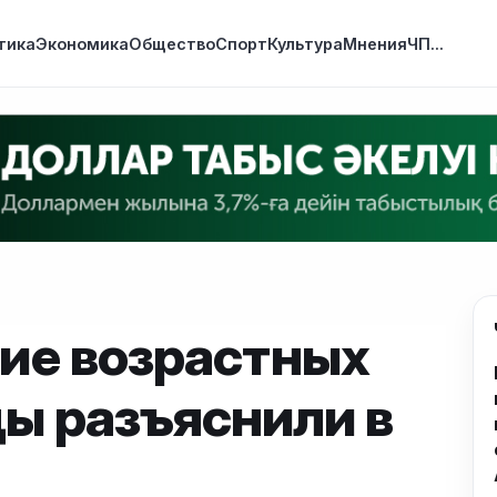
тика
Экономика
Общество
Спорт
Культура
Мнения
ЧП
...
ие возрастных
ды разъяснили в