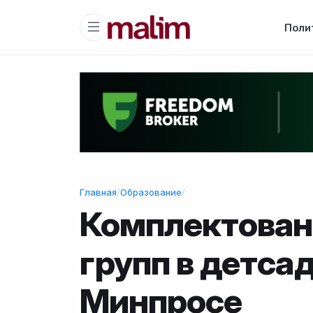
Поли
Главная
/
Образование
/
Комплектован
групп в детса
Минпросе