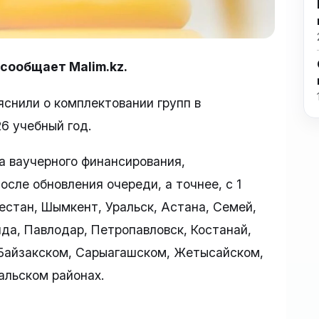
 сообщает Malim.kz.
снили о комплектовании групп в
6 учебный год.
ма ваучерного финансирования,
сле обновления очереди, а точнее, с 1
кестан, Шымкент, Уральск, Астана, Семей,
нда, Павлодар, Петропавловск, Костанай,
 Байзакском, Сарыагашском, Жетысайском,
альском районах.