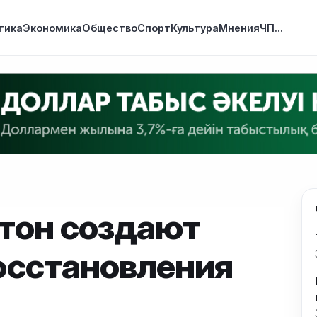
тика
Экономика
Общество
Спорт
Культура
Мнения
ЧП
...
гтон создают
осстановления