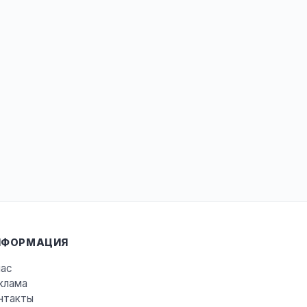
НФОРМАЦИЯ
нас
клама
нтакты