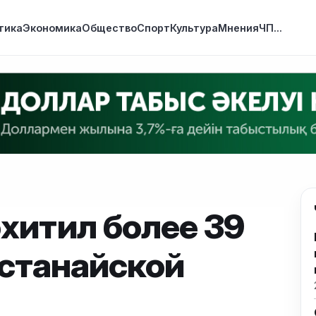
тика
Экономика
Общество
Спорт
Культура
Мнения
ЧП
...
хитил более 39
останайской