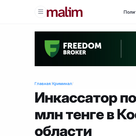
Поли
Главная
/
Криминал
/
Инкассатор по
млн тенге в К
области