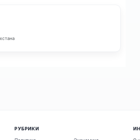
хстана
РУБРИКИ
И