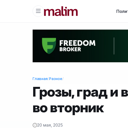
Поли
Главная
/
Разное
/
Грозы, град и
во вторник
20 мая, 2025