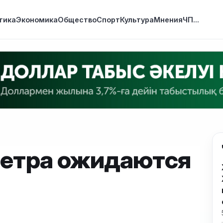
тика
Экономика
Общество
Спорт
Культура
Мнения
ЧП
...
 ветра ожидаются