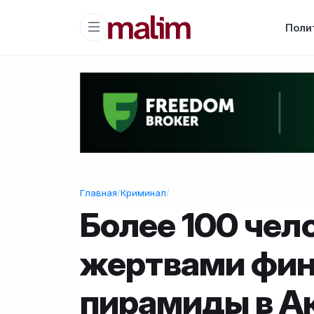
Поли
Главная
/
Криминал
/
Более 100 чел
жертвами фин
пирамиды в А