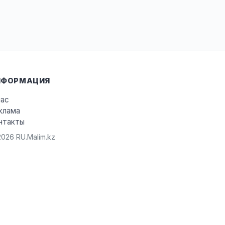
НФОРМАЦИЯ
нас
клама
нтакты
026 RU.Malim.kz