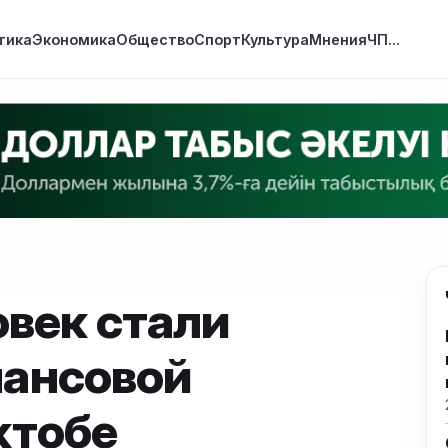
тика
Экономика
Общество
Спорт
Культура
Мнения
ЧП
...
овек стали
ансовой
ктобе