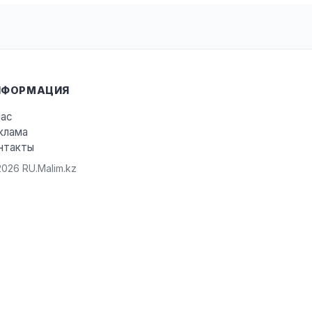
НФОРМАЦИЯ
нас
клама
нтакты
026 RU.Malim.kz