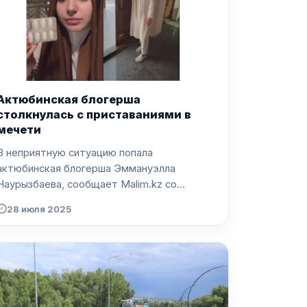
Актюбинская блогерша
столкнулась с приставаниями в
мечети
В неприятную ситуацию попала
актюбинская блогерша Эммануэлла
Наурызбаева, сообщает Malim.kz со
ссылко...
28 июля 2025