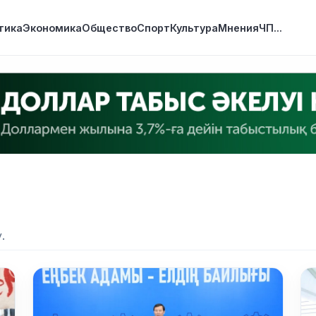
тика
Экономика
Общество
Спорт
Культура
Мнения
ЧП
...
.