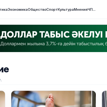
тика
Экономика
Общество
Спорт
Культура
Мнения
ЧП
...
ие
.