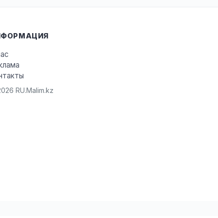
НФОРМАЦИЯ
нас
клама
нтакты
026 RU.Malim.kz