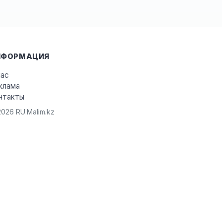
НФОРМАЦИЯ
нас
клама
нтакты
026 RU.Malim.kz