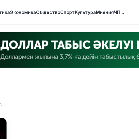
тика
Экономика
Общество
Спорт
Культура
Мнения
ЧП
...
.