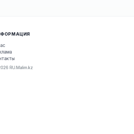
НФОРМАЦИЯ
нас
клама
нтакты
026 RU.Malim.kz