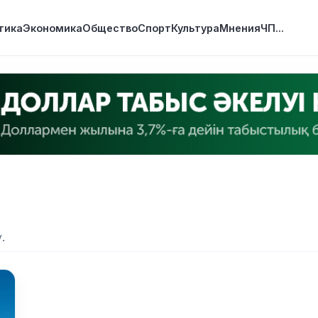
тика
Экономика
Общество
Спорт
Культура
Мнения
ЧП
...
.