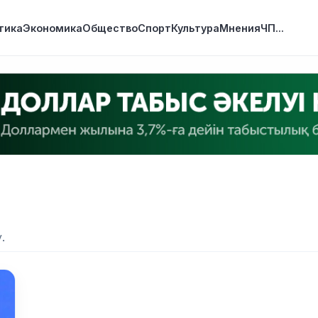
тика
Экономика
Общество
Спорт
Культура
Мнения
ЧП
...
.