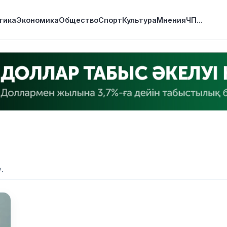
тика
Экономика
Общество
Спорт
Культура
Мнения
ЧП
...
.