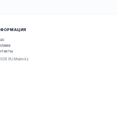
НФОРМАЦИЯ
нас
клама
нтакты
026 RU.Malim.kz