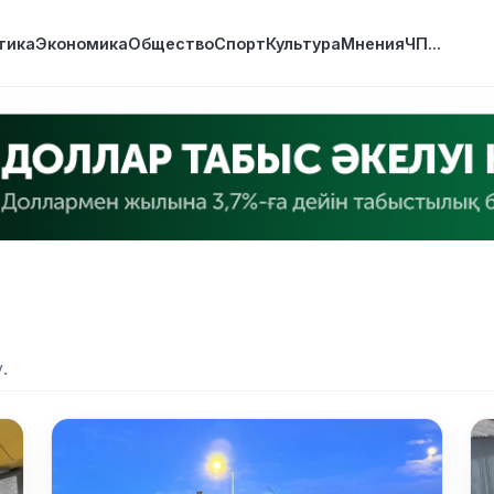
тика
Экономика
Общество
Спорт
Культура
Мнения
ЧП
...
.