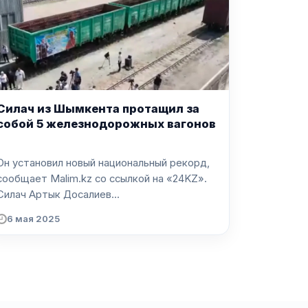
Силач из Шымкента протащил за
собой 5 железнодорожных вагонов
Он установил новый национальный рекорд,
сообщает Malim.kz со ссылкой на «24KZ».
Силач Артык Досалиев...
6 мая 2025