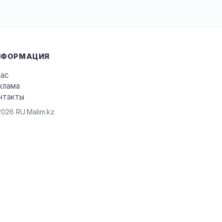
НФОРМАЦИЯ
нас
клама
нтакты
026 RU.Malim.kz