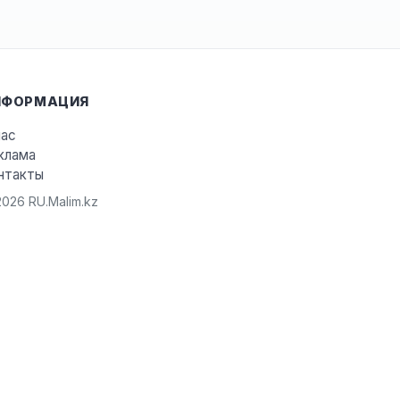
НФОРМАЦИЯ
нас
клама
нтакты
026 RU.Malim.kz