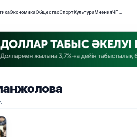
тика
Экономика
Общество
Спорт
Культура
Мнения
ЧП
...
манжолова
.