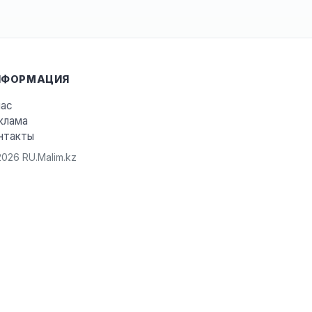
НФОРМАЦИЯ
нас
клама
нтакты
026 RU.Malim.kz