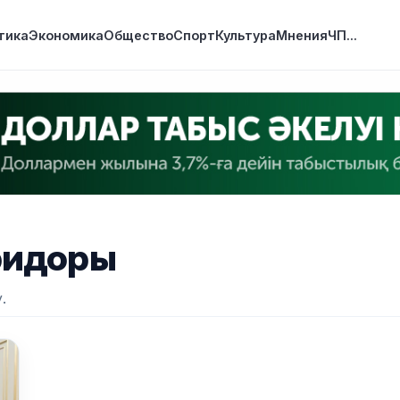
тика
Экономика
Общество
Спорт
Культура
Мнения
ЧП
...
ридоры
.