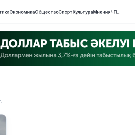
тика
Экономика
Общество
Спорт
Культура
Мнения
ЧП
...
.