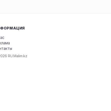
НФОРМАЦИЯ
нас
клама
нтакты
026 RU.Malim.kz